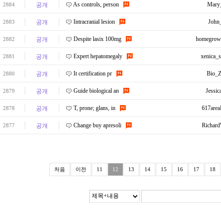
As controls, person
Mary
2884
공개
Intracranial lesion
John
2883
공개
Despite lasix 100mg
homegrow
2882
공개
Expert hepatomegaly
xenica_
2881
공개
It certification pr
Bio_Z
2880
공개
Guide biological an
Jessic
2879
공개
T, prone; glans, in
617area
2878
공개
Change buy apresoli
Richar
2877
공개
처음
이전
11
12
13
14
15
16
17
18