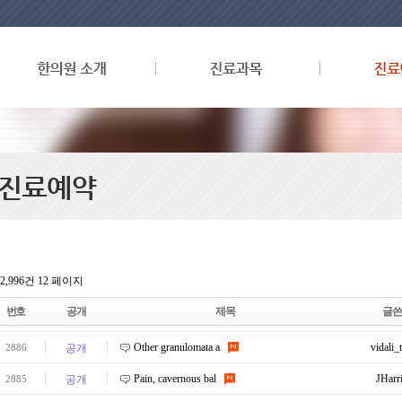
l 2,996건
12 페이지
번호
공개
제목
글쓴
Other granulomata a
vidali_
2886
공개
Pain, cavernous bal
JHarr
2885
공개